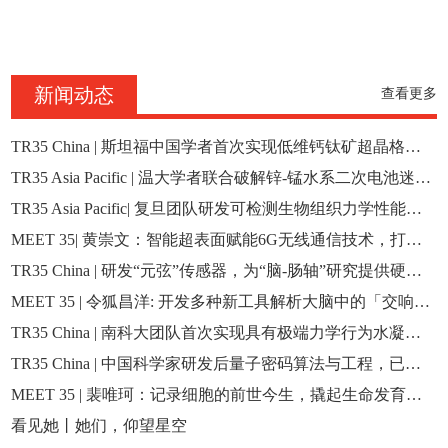
新闻动态
查看更多
TR35 China | 斯坦福中国学者首次实现低维钙钛矿超晶格，并制备首个超晶格太阳能电池
TR35 Asia Pacific | 温大学者联合破解锌-锰水系二次电池迷局：原子级储能机制解析
TR35 Asia Pacific| 复旦团队研发可检测生物组织力学性能的微系统技术，助力医学研究和临床诊断
MEET 35| 黄崇文：智能超表面赋能6G无线通信技术，打破现有无线通信技术限制
TR35 China | 研发“元弦”传感器，为“脑-肠轴”研究提供硬件工具
MEET 35 | 令狐昌洋: 开发多种新工具解析大脑中的「交响曲」
TR35 China | 南科大团队首次实现具有极端力学行为水凝胶材料的3D打印制造
TR35 China | 中国科学家研发后量子密码算法与工程，已实现RISC-V等物联网实验平台应用
MEET 35 | 裴唯珂：记录细胞的前世今生，撬起生命发育过程的黑箱
看见她丨她们，仰望星空